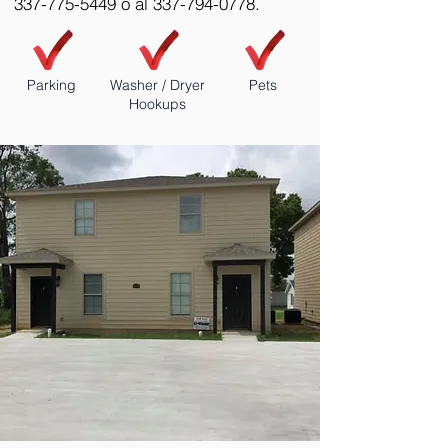
337-775-5449
o al
337-794-0778
.
Parking
Washer / Dryer
Pets
Hookups